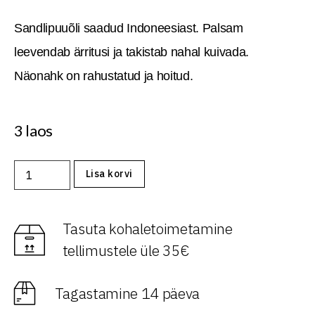
Sandlipuuõli saadud Indoneesiast. Palsam
leevendab ärritusi ja takistab nahal kuivada.
Näonahk on rahustatud ja hoitud.
3 laos
Lisa korvi
Tasuta kohaletoimetamine
tellimustele üle 35€
Tagastamine 14 päeva