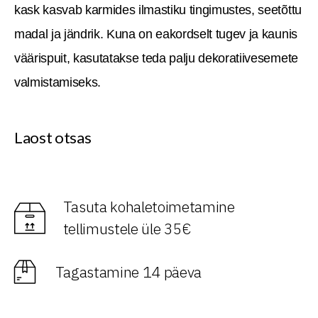
kask kasvab karmides ilmastiku tingimustes, seetõttu
madal ja jändrik. Kuna on eakordselt tugev ja kaunis
väärispuit, kasutatakse teda palju dekoratiivesemete
valmistamiseks.
Laost otsas
Tasuta kohaletoimetamine
tellimustele üle 35€
Tagastamine 14 päeva