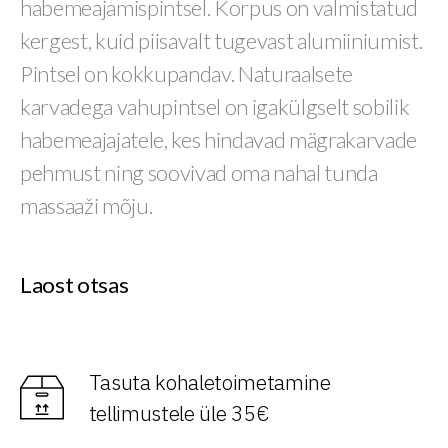
habemeajamispintsel. Korpus on valmistatud
kergest, kuid piisavalt tugevast alumiiniumist.
Pintsel on kokkupandav. Naturaalsete
karvadega vahupintsel on igakülgselt sobilik
habemeajajatele, kes hindavad mägrakarvade
pehmust ning soovivad oma nahal tunda
massaaži mõju.
Laost otsas
Tasuta kohaletoimetamine
tellimustele üle 35€