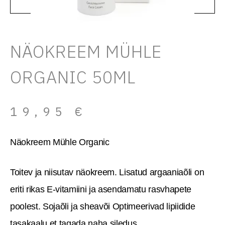
NÄOKREEM MÜHLE
ORGANIC 50ML
19,95
€
Näokreem Mühle Organic
Toitev ja niisutav näokreem. Lisatud argaaniaõli on
eriti rikas E-vitamiini ja asendamatu rasvhapete
poolest. Sojaõli ja sheavõi Optimeerivad lipiidide
tasakaalu et tagada naha siledus.