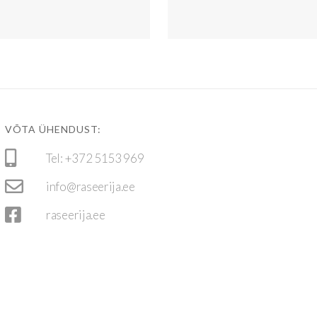
VÕTA ÜHENDUST:
Tel: +372 5153 969
info@raseerija.ee
raseerija.ee