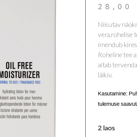
28,0
Niisutav näokr
vera,rohelise 
imendub kiresti
Roheline tee a
aitab tervenda
läikiv.
Kasutamine: Puh
tulemuse saavut
2 laos