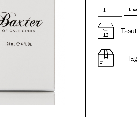
Lis
Tasut
Tag