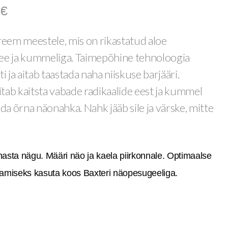
0
€
eem meestele, mis on rikastatud aloe
tee ja kummeliga. Taimepõhine tehnoloogia
 ja aitab taastada naha niiskuse barjääri.
itab kaitsta vabade radikaalide eest ja kummel
da õrna näonahka. Nahk jääb sile ja värske, mitte
asta nägu. Määri näo ja kaela piirkonnale. Optimaalse
amiseks kasuta koos Baxteri näopesugeeliga.