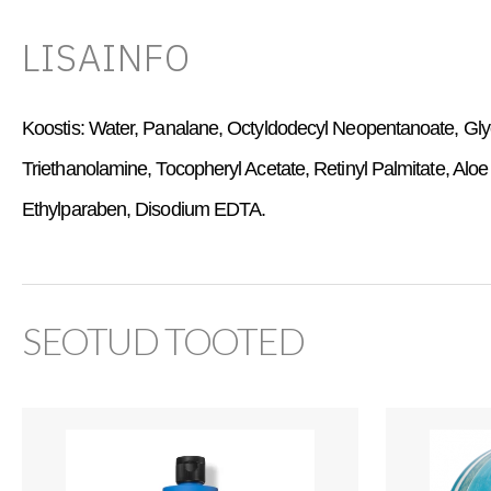
LISAINFO
Koostis:
Water, Panalane, Octyldodecyl Neopentanoate, Glyc
Triethanolamine, Tocopheryl Acetate, Retinyl Palmitate, A
Ethylparaben, Disodium EDTA.
SEOTUD TOOTED