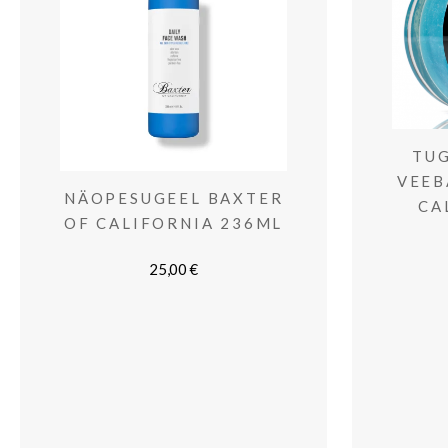
TUG
VEEB
NÄOPESUGEEL BAXTER
CA
OF CALIFORNIA 236ML
25,00
€