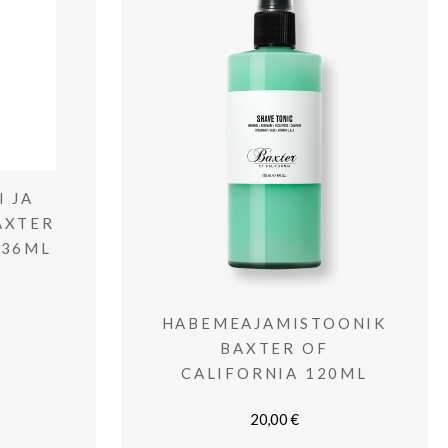
I JA
AXTER
236ML
HABEMEAJAMISTOONIK
BAXTER OF
CALIFORNIA 120ML
20,00
€