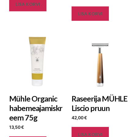
LISA KORVI
LISA KORVI
Mühle Organic
Raseerija MÜHLE
habemeajamiskr
Liscio pruun
eem 75g
42,00
€
13,50
€
LISA KORVI