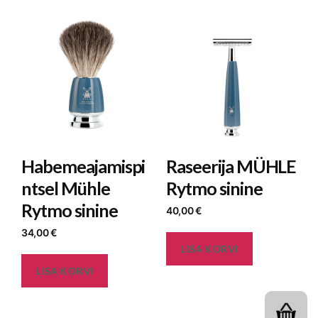
Habemeajamispi
Raseerija MÜHLE
ntsel Mühle
Rytmo sinine
Rytmo sinine
40,00
€
34,00
€
LISA KORVI
LISA KORVI