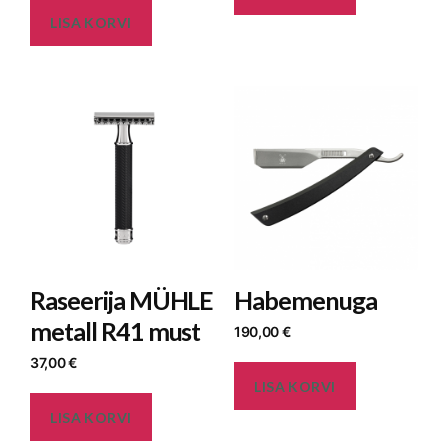
LISA KORVI
Raseerija MÜHLE
Habemenuga
metall R41 must
190,00
€
37,00
€
LISA KORVI
LISA KORVI