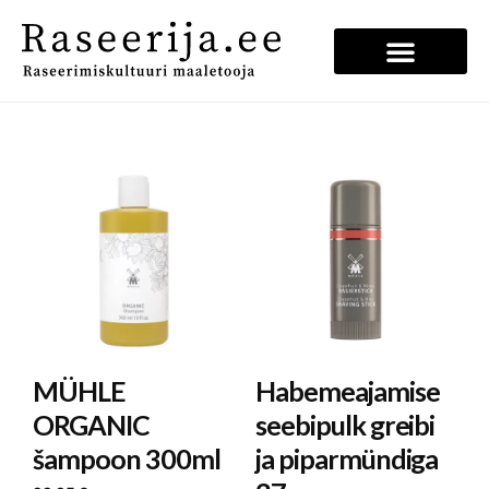
MÜHLE
Habemeajamise
ORGANIC
seebipulk greibi
šampoon 300ml
ja piparmündiga