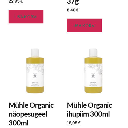
37g
22,95
€
8,40
€
LISA KORVI
LISA KORVI
Mühle Organic
Mühle Organic
näopesugeel
ihupiim 300ml
300ml
18,95
€