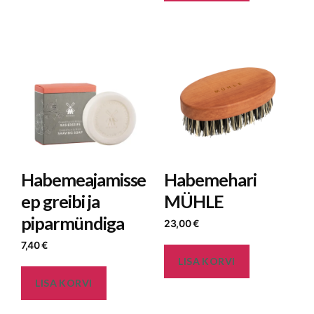
Habemeajamisse
Habemehari
ep greibi ja
MÜHLE
piparmündiga
23,00
€
7,40
€
LISA KORVI
LISA KORVI