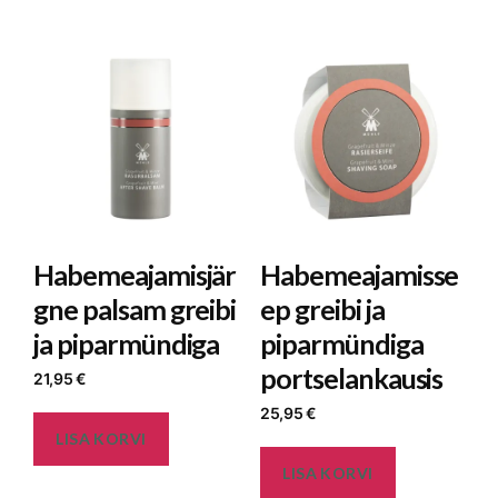
Habemeajamisjär
Habemeajamisse
gne palsam greibi
ep greibi ja
ja piparmündiga
piparmündiga
portselankausis
21,95
€
25,95
€
LISA KORVI
LISA KORVI