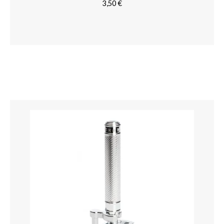
3,50
€