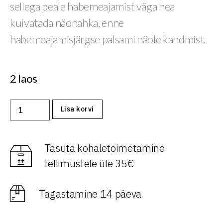
sellega peale habemeajamist väga hea
kuivatada näonahka, enne
habemeajamisjärgse palsami näole kandmist.
2 laos
Lisa korvi
Tasuta kohaletoimetamine
tellimustele üle 35€
Tagastamine 14 päeva