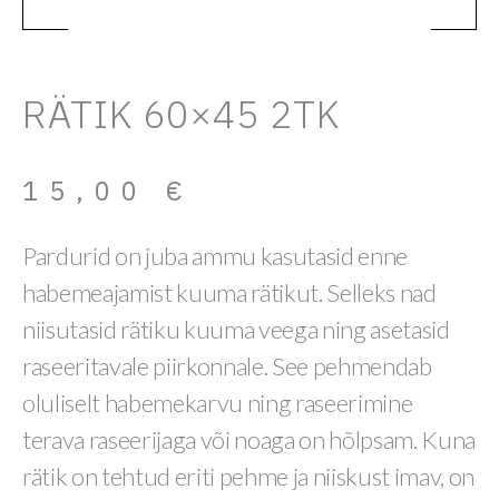
RÄTIK 60×45 2TK
15,00
€
Pardurid on juba ammu kasutasid enne
habemeajamist kuuma rätikut. Selleks nad
niisutasid rätiku kuuma veega ning asetasid
raseeritavale piirkonnale. See pehmendab
oluliselt habemekarvu ning raseerimine
terava raseerijaga või noaga on hõlpsam. Kuna
rätik on tehtud eriti pehme ja niiskust imav, on