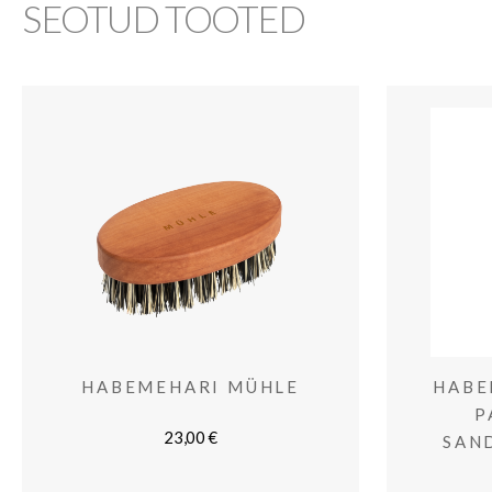
SEOTUD TOOTED
HABEMEHARI MÜHLE
HABE
P
23,00
€
SAN