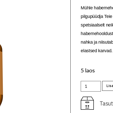
Mühle habemehoo
pilgupüüdja Tei
spetsiaalselt neil
habemehooldust.
nahka ja niisut
elastsed karvad.
5 laos
Lis
Tasut