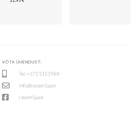
21,95
€
VÕTA ÜHENDUST:
Tel: +372 5153 969
info@raseerija.ee
raseerija.ee