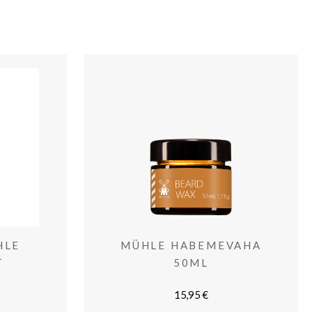
HLE
MÜHLE HABEMEVAHA
T
50ML
15,95
€