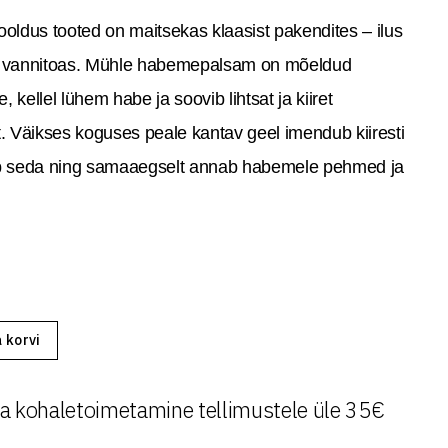
ldus tooted on maitsekas klaasist pakendites – ilus
e vannitoas. Mühle habemepalsam on mõeldud
e, kellel lühem habe ja soovib lihtsat ja kiiret
 Väikses koguses peale kantav geel imendub kiiresti
ab seda ning samaaegselt annab habemele pehmed ja
a korvi
a kohaletoimetamine tellimustele üle 35€