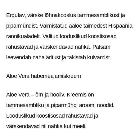
Ergutav, värske lõhnakooslus tammesamblikust ja
piparmündist. Valmistatud aaloe taimedest Hispaania
rannikualadelt. Valitud looduslikud koostisosad
rahustavad ja värskendavad nahka. Palsam
leevendab naha äritust ja takistab kuivamist.
Aloe Vera habemeajamiskreem
Aloe Vera – õrn ja hooliv. Kreemis on
tammesambliku ja piparmündi aroomi noodid.
Looduslikud koostisosad rahustavad ja
värskendavad nii nahka kui meeli.