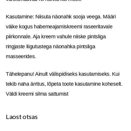
Kasutamine: Niisuta näonahk sooja veega. Määri
väike kogus habemeajamiskreemi raseeritavale
piirkonnale. Aja kreem vahule niiske pintsliga
ringjaste liigutustega näonahka pintsliga
masseerides.
Tähelepanu! Ainult välispidiseks kasutamiseks. Kui
tekib naha ärritus, lõpeta toote kasutamine koheselt.
Väldi kreemi silma sattumist
Laost otsas