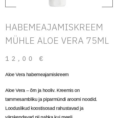
HABEMEAJAMISKREEM
MÜHLE ALOE VERA 75ML
12,00
€
Aloe Vera habemeajamiskreem
Aloe Vera – õrn ja hooliv. Kreemis on
tammesambliku ja piparmündi aroomi noodid.
Looduslikud koostisosad rahustavad ja
värskendavad nii nahka kui meeli.