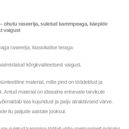
e – ohutu raseerija, suletud kammpeaga, käepide
t vaigust
a raseerija, klassikalise teraga
lmistatud kõrgkvaliteetsest vaigust.
sünteetiline material, mille pind on töödeldud ja
di. Antud material on ideaalne erinevate tarvikute
õimaldab laia kujundust ja palju atraktiivseid värve.
de ilu paljude aastate jooksul.
a suletud kammiga töötati välja spetsiaalselt märjaks