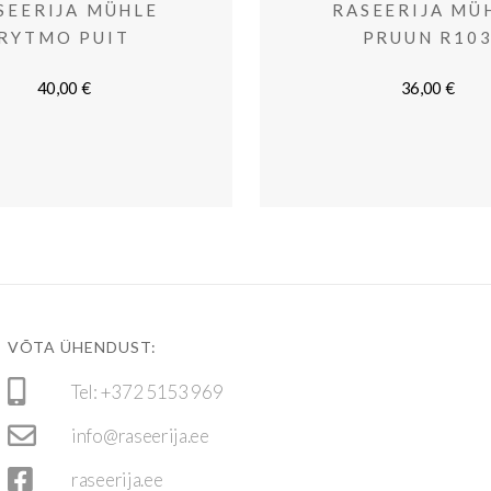
SEERIJA MÜHLE
RASEERIJA MÜ
RYTMO PUIT
PRUUN R10
40,00
€
36,00
€
VÕTA ÜHENDUST:
Tel: +372 5153 969
info@raseerija.ee
raseerija.ee