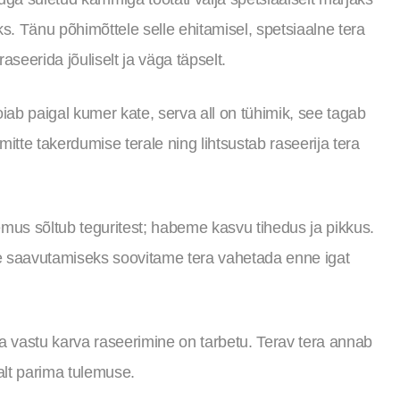
 Tänu põhimõttele selle ehitamisel, spetsiaalne tera
aseerida jõuliselt ja väga täpselt.
oiab paigal kumer kate, serva all on tühimik, see tagab
itte takerdumise terale ning lihtsustab raseerija tera
mus sõltub teguritest; habeme kasvu tihedus ja pikkus.
 saavutamiseks soovitame tera vahetada enne igat
a vastu karva raseerimine on tarbetu. Terav tera annab
valt parima tulemuse.