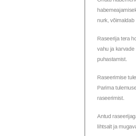
habemeajamiseks.
nurk, võimaldab r
Raseerija tera h
vahu ja karvade m
puhastamist.
Raseerimise tule
Parima tulemuse
raseerimist.
Antud raseerijag
lihtsalt ja muga