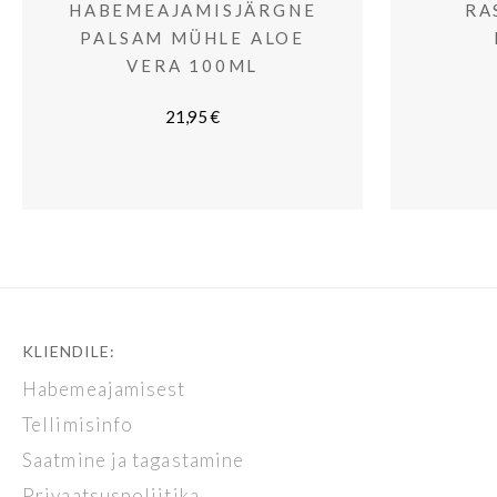
HABEMEAJAMISJÄRGNE
RA
PALSAM MÜHLE ALOE
VERA 100ML
21,95
€
KLIENDILE:
Habemeajamisest
Tellimisinfo
Saatmine ja tagastamine
Privaatsuspoliitika