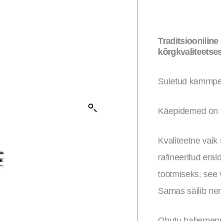
Traditsioonilin
kõrgkvaliteetses
Suletud kammpeag
Käepidemed on va
Kvaliteetne vaik 
rafineeritud eral
tootmiseks, see v
Samas säilib nen
Ohutu habemenug