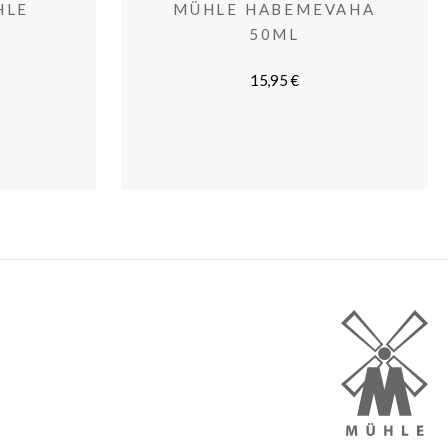
HLE
MÜHLE HABEMEVAHA
3
50ML
15,95
€