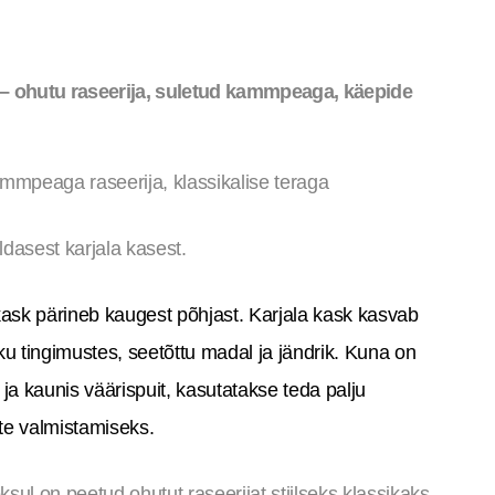
e – ohutu raseerija, suletud kammpeaga, käepide
peaga raseerija, klassikalise teraga
dasest karjala kasest.
a kask pärineb kaugest põhjast. Karjala kask kasvab
ku tingimustes, seetõttu madal ja jändrik. Kuna on
 ja kaunis väärispuit, kasutatakse teda palju
te valmistamiseks.
sul on peetud ohutut raseerijat stiilseks klassikaks,