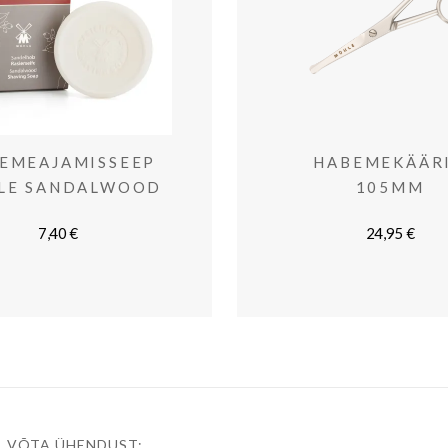
EMEAJAMISSEEP
HABEMEKÄÄR
LE SANDALWOOD
105MM
7,40
€
24,95
€
VÕTA ÜHENDUST: