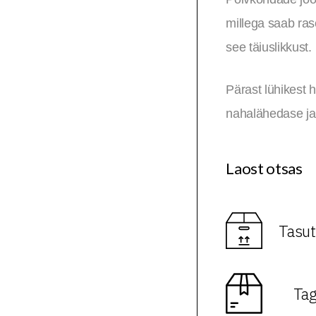
millega saab rase
see täiuslikkust.
Pärast lühikest 
nahalähedase ja
Laost otsas
Tasut
Tag