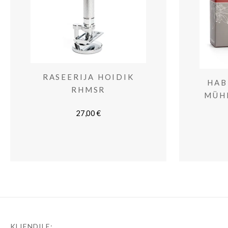
RASEERIJA HOIDIK
HAB
RHMSR
MÜH
27,00
€
KLIENDILE: