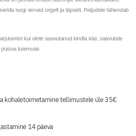
erida isegi servad sirgelt ja täpselt. Paljudele tähendab
harjutamist kui olete saavutanud kindla käe, saavutate
 püsiva tulemuse.
a kohaletoimetamine tellimustele üle 35€
astamine 14 päeva