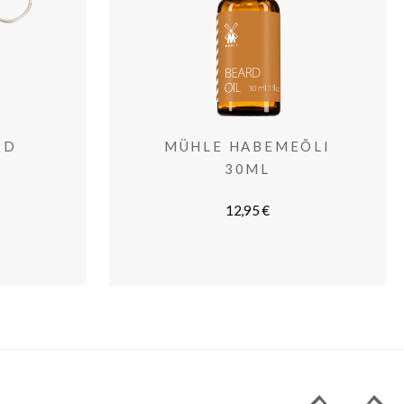
ID
MÜHLE HABEMEÕLI
30ML
12,95
€