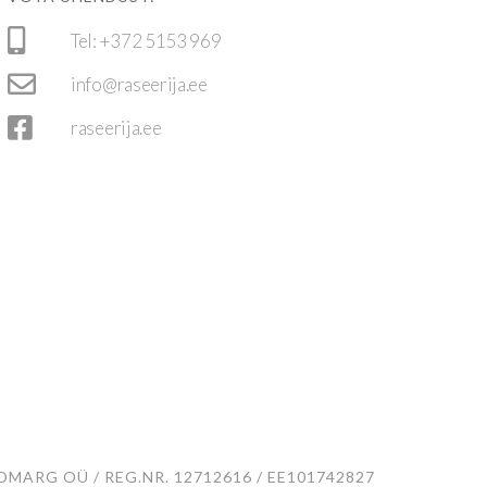
Tel: +372 5153 969
info@raseerija.ee
raseerija.ee
MARG OÜ / REG.NR. 12712616 / EE101742827