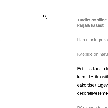
Traditsioonilin
karjala kasest
Hammastega kamm
Käepide on harul
Eriti ilus karjal
karmides ilmasti
eakordselt tugev
dekoratiiveseme
Põlvkondade jook