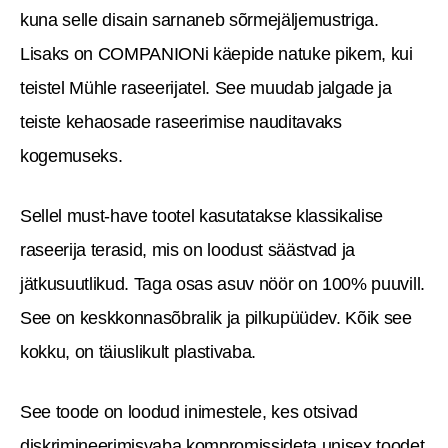
kuna selle disain sarnaneb sõrmejäljemustriga.
Lisaks on COMPANIONi käepide natuke pikem, kui
teistel Mühle raseerijatel. See muudab jalgade ja
teiste kehaosade raseerimise nauditavaks
kogemuseks.
Sellel must-have tootel kasutatakse klassikalise
raseerija terasid, mis on loodust säästvad ja
jätkusuutlikud. Taga osas asuv nöör on 100% puuvill.
See on keskkonnasõbralik ja pilkupüüdev. Kõik see
kokku, on täiuslikult plastivaba.
See toode on loodud inimestele, kes otsivad
diskrimineerimisvaba kompromissideta unisex toodet