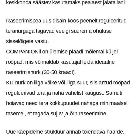
keskkonda säästev kasutamaks pealaest jalatallani.
Raseerimispea uus disain koos peenelt reguleeritud
teranurgaga tagavad veelgi suurema ohutuse
sisselõigete vastu.
COMPANIONil on ülemise plaadi mõlemal küljel
rööpad, mis võimaldab kasutajal leida ideaalne
raseerimisnurk (30-50 kraadi).
Kui nurk on liiga väike või liiga suur, siis antud rööpad
reguleerivad tera ja naha vahelist kaugust. Samuti
hoiavad need tera kokkupuudet nahaga minimaalsel
tasemel, et tagada sujuv ja õrn raseerimine.
Uue käepideme struktuur annab töiendava haarde,