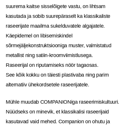
suurema kaitse sisselõigete vastu, on lihtsam
kasutada ja sobib suurepäraselt ka klassikaliste
raseerijate maailma sukelduvatele algajatele.
Käepidemel on libisemiskindel
sõrmejäljekonstruktsiooniga muster, valmistatud
metallist ning satiin-kroomviimistlusega.
Raseerijal on riputamiseks nöör tagaosas.
See kõik kokku on täiesti plastivaba ning parim
alternatiiv ühekordsetele raseerijatele.
Mühle muudab COMPANIONiga raseerimiskultuuri.
Nüüdseks on minevik, et klassikalisi raseerijaid
kasutavad vaid mehed. Companion on ohutu ja